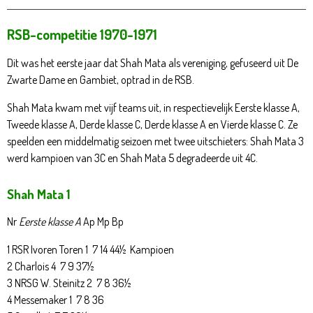
RSB-competitie 1970-1971
Dit was het eerste jaar dat Shah Mata als vereniging, gefuseerd uit De
Zwarte Dame en Gambiet, optrad in de RSB.
Shah Mata kwam met vijf teams uit, in respectievelijk Eerste klasse A,
Tweede klasse A, Derde klasse C, Derde klasse A en Vierde klasse C. Ze
speelden een middelmatig seizoen met twee uitschieters: Shah Mata 3
werd kampioen van 3C en Shah Mata 5 degradeerde uit 4C.
Shah Mata 1
Nr
Eerste klasse A
Ap Mp Bp
1 RSR Ivoren Toren 1 7 14 44½ Kampioen
2 Charlois 4 7 9 37½
3 NRSG W. Steinitz 2 7 8 36½
4 Messemaker 1 7 8 36