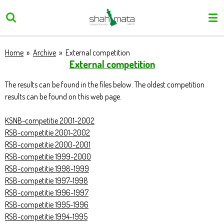
Skip
to
main
content
Home
»
Archive
»
External competition
External competition
The results can be found in the files below. The oldest competition
results can be found on this web page.
KSNB-competitie 2001-2002
RSB-competitie 2001-2002
RSB-competitie 2000-2001
RSB-competitie 1999-2000
RSB-competitie 1998-1999
RSB-competitie 1997-1998
RSB-competitie 1996-1997
RSB-competitie 1995-1996
RSB-competitie 1994-1995