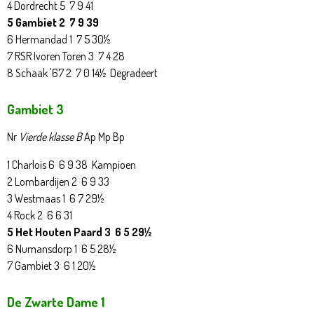
4 Dordrecht 5 7 9 41
5 Gambiet 2 7 9 39
6 Hermandad 1 7 5 30½
7 RSR Ivoren Toren 3 7 4 28
8 Schaak '67 2 7 0 14½ Degradeert
Gambiet 3
Nr
Vierde klasse B
Ap Mp Bp
1 Charlois 6 6 9 38 Kampioen
2 Lombardijen 2 6 9 33
3 Westmaas 1 6 7 29½
4 Rock 2 6 6 31
5 Het Houten Paard 3 6 5 29½
6 Numansdorp 1 6 5 28½
7 Gambiet 3 6 1 20½
De Zwarte Dame 1