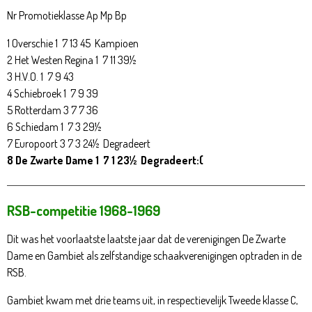
Nr Promotieklasse Ap Mp Bp
1 Overschie 1 7 13 45 Kampioen
2 Het Westen Regina 1 7 11 39½
3 H.V.O. 1 7 9 43
4 Schiebroek 1 7 9 39
5 Rotterdam 3 7 7 36
6 Schiedam 1 7 3 29½
7 Europoort 3 7 3 24½ Degradeert
8 De Zwarte Dame 1 7 1 23½ Degradeert:(
RSB-competitie 1968-1969
Dit was het voorlaatste laatste jaar dat de verenigingen De Zwarte
Dame en Gambiet als zelfstandige schaakverenigingen optraden in de
RSB.
Gambiet kwam met drie teams uit, in respectievelijk Tweede klasse C,