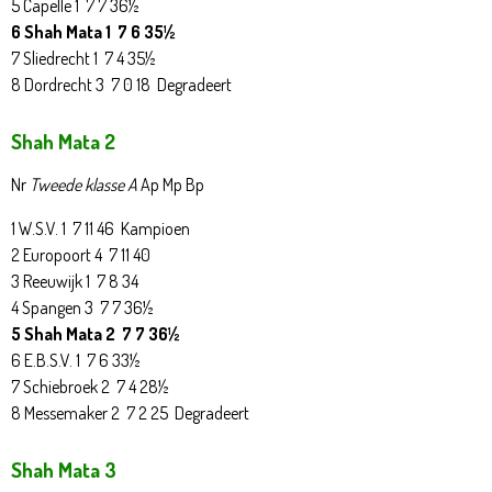
5 Capelle 1 7 7 36½
6 Shah Mata 1 7 6 35½
7 Sliedrecht 1 7 4 35½
8 Dordrecht 3 7 0 18 Degradeert
Shah Mata 2
Nr
Tweede klasse A
Ap Mp Bp
1 W.S.V. 1 7 11 46 Kampioen
2 Europoort 4 7 11 40
3 Reeuwijk 1 7 8 34
4 Spangen 3 7 7 36½
5 Shah Mata 2 7 7 36½
6 E.B.S.V. 1 7 6 33½
7 Schiebroek 2 7 4 28½
8 Messemaker 2 7 2 25 Degradeert
Shah Mata 3