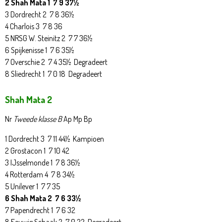
2 Shah Mata 1 7 9 37½
3 Dordrecht 2 7 8 36½
4 Charlois 3 7 8 36
5 NRSG W. Steinitz 2 7 7 36½
6 Spijkenisse 1 7 6 35½
7 Overschie 2 7 4 35½ Degradeert
8 Sliedrecht 1 7 0 18 Degradeert
Shah Mata 2
Nr
Tweede klasse B
Ap Mp Bp
1 Dordrecht 3 7 11 44½ Kampioen
2 Grostacon 1 7 10 42
3 IJsselmonde 1 7 8 36½
4 Rotterdam 4 7 8 34½
5 Unilever 1 7 7 35
6 Shah Mata 2 7 6 33½
7 Papendrecht 1 7 6 32