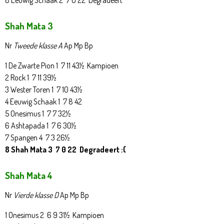
8 Eeuwig Schaak 2 7 0 22 Degradeert
Shah Mata 3
Nr
Tweede klasse A
Ap Mp Bp
1 De Zwarte Pion 1 7 11 43½ Kampioen
2 Rock 1 7 11 39½
3 Wester Toren 1 7 10 43½
4 Eeuwig Schaak 1 7 8 42
5 Onesimus 1 7 7 32½
6 Ashtapada 1 7 6 30½
7 Spangen 4 7 3 26½
8 Shah Mata 3 7 0 22 Degradeert :(
Shah Mata 4
Nr
Vierde klasse D
Ap Mp Bp
1 Onesimus 2 6 9 31½ Kampioen