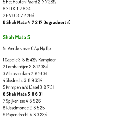
5 Het Houten Paard 2 7 7 28½
6 S.D.K. 1 7 6 24
7 H.V.O. 3 7 2 20½
8 Shah Mata 4 7 2 17 Degradeert :(
Shah Mata 5
Nr Vierde klasse C Ap Mp Bp
1 Capelle 3 8 15 43½ Kampioen
2 Lombardijen 2 8 12 38½
3 Alblasserdam 2 8 10 34
4 Sliedrecht 3 8 9 35½
5 Krimpen a/d IJssel 3 8 7 31
6 Shah Mata 5 8 6 31
7 Spijkenisse 4 8 5 26
8 IJsselmonde 2 8 5 25
9 Papendrecht 4 8 3 23½