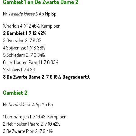
Gambiet 1 en De Zwarte Dame 2
Nr
Tweede klasse D
Ap Mp Bp
1Charlois 4 7 12 46½ Kampioen
2 Gambiet 1 7 12 42½
3 Overschie 2 7 8 37
4 Spijkenisse 1 7 8 36½
5 Schiedam 2 7 6 34½
6 Het Houten Paard 1 7 6 33½
7 Stokvis 1 7 4 30
8 De Zwarte Dame 2 7 0 19½ Degradeert:(
Gambiet 2
Nr
Derde klasse A
Ap Mp Bp
1 Lombardijen 1 7 10 43 Kampioen
2 Het Houten Paard 2 7 10 42½
3 De Zwarte Pion 2 7 9 41½