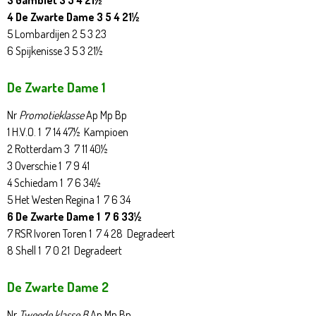
3 Gambiet 3 5 4 21½
4 De Zwarte Dame 3 5 4 21½
5 Lombardijen 2 5 3 23
6 Spijkenisse 3 5 3 21½
De Zwarte Dame 1
Nr
Promotieklasse
Ap Mp Bp
1 H.V.O. 1 7 14 47½ Kampioen
2 Rotterdam 3 7 11 40½
3 Overschie 1 7 9 41
4 Schiedam 1 7 6 34½
5 Het Westen Regina 1 7 6 34
6 De Zwarte Dame 1 7 6 33½
7 RSR Ivoren Toren 1 7 4 28 Degradeert
8 Shell 1 7 0 21 Degradeert
De Zwarte Dame 2
Nr
Tweede klasse B
Ap Mp Bp