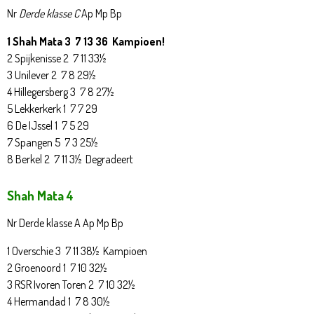
Nr
Derde klasse C
Ap Mp Bp
1 Shah Mata 3 7 13 36 Kampioen!
2 Spijkenisse 2 7 11 33½
3 Unilever 2 7 8 29½
4 Hillegersberg 3 7 8 27½
5 Lekkerkerk 1 7 7 29
6 De IJssel 1 7 5 29
7 Spangen 5 7 3 25½
8 Berkel 2 7 11 3½ Degradeert
Shah Mata 4
Nr Derde klasse A Ap Mp Bp
1 Overschie 3 7 11 38½ Kampioen
2 Groenoord 1 7 10 32½
3 RSR Ivoren Toren 2 7 10 32½
4 Hermandad 1 7 8 30½