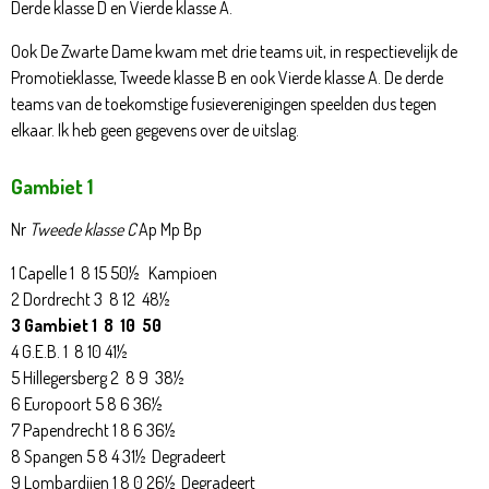
Derde klasse D en Vierde klasse A.
Ook De Zwarte Dame kwam met drie teams uit, in respectievelijk de
Promotieklasse, Tweede klasse B en ook Vierde klasse A. De derde
teams van de toekomstige fusieverenigingen speelden dus tegen
elkaar. Ik heb geen gegevens over de uitslag.
Gambiet 1
Nr
Tweede klasse C
Ap Mp Bp
1 Capelle 1 8 15 50½ Kampioen
2 Dordrecht 3 8 12 48½
3 Gambiet 1 8 10 50
4 G.E.B. 1 8 10 41½
5 Hillegersberg 2 8 9 38½
6 Europoort 5 8 6 36½
7 Papendrecht 1 8 6 36½
8 Spangen 5 8 4 31½ Degradeert
9 Lombardijen 1 8 0 26½ Degradeert