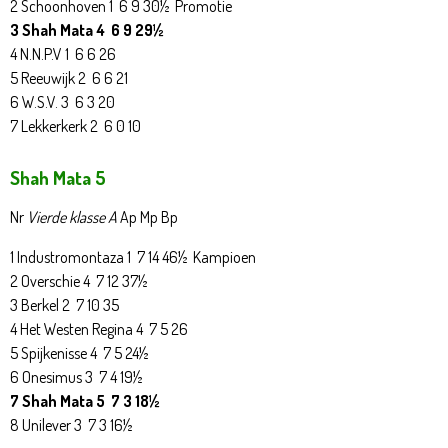
2 Schoonhoven 1 6 9 30½ Promotie
3 Shah Mata 4 6 9 29½
4 N.N.P.V 1 6 6 26
5 Reeuwijk 2 6 6 21
6 W.S.V. 3 6 3 20
7 Lekkerkerk 2 6 0 10
Shah Mata 5
Nr
Vierde klasse A
Ap Mp Bp
1 Industromontaza 1 7 14 46½ Kampioen
2 Overschie 4 7 12 37½
3 Berkel 2 7 10 35
4 Het Westen Regina 4 7 5 26
5 Spijkenisse 4 7 5 24½
6 Onesimus 3 7 4 19½
7 Shah Mata 5 7 3 18½
8 Unilever 3 7 3 16½