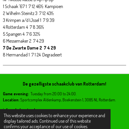
1 Schaak '67 1 7 12 46½ Kampioen
2 Wilhelm Steinitz 3 7 12 43½
3 Krimpen a/d IJssel 1 7 9 39
4 Rotterdam 4 7 8 36½
5 Spangen 4 7 6 32½
6 Messemaker 2 7 4 29
7 De Zwarte Dame 2 7 4 29
8 Hermandad 1 7 1 24 Degradeert
De gezelligste schaakclub van Rotterdam!
Game evening:
Tuesday from 20:00 to 24:00.
Location:
Sportcomplex Aldenkamp, Boekenstein 1, 3085 NL Rotterdam.
info@shahmata.nl
This website uses cookies to enhance your experience and
display tailored ads. Continued use of this website
F
I
confirms your acceptance of our use of cookies.